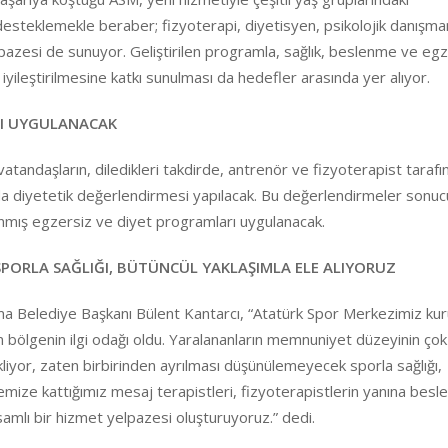
ı desteklemekle beraber; fizyoterapi, diyetisyen, psikolojik danışman
lpazesi de sunuyor. Geliştirilen programla, sağlık, beslenme ve eg
n iyileştirilmesine katkı sunulması da hedefler arasında yer alıyor.
RI UYGULANACAK
andaşların, diledikleri takdirde, antrenör ve fizyoterapist tarafı
 da diyetetik değerlendirmesi yapılacak. Bu değerlendirmeler sonu
lanmış egzersiz ve diyet programları uygulanacak.
PORLA SAĞLIĞI, BÜTÜNCÜL YAKLAŞIMLA ELE ALIYORUZ
ma Belediye Başkanı Bülent Kantarcı, “Atatürk Spor Merkezimiz ku
m bölgenin ilgi odağı oldu. Yaralananların memnuniyet düzeyinin çok
liyor, zaten birbirinden ayrılması düşünülemeyecek sporla sağlığı,
emize kattığımız mesaj terapistleri, fizyoterapistlerin yanına bes
amlı bir hizmet yelpazesi oluşturuyoruz.” dedi.