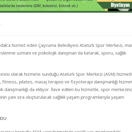
r
nguldak’a hizmet eden Çaycuma Belediyesi Atatürk Spor Merkezi, ma
eslenme uzmanı ve psikolojik danışman da katarak, sporu, sağlık
 tesisi olarak hizmete sunduğu Atatürk Spor Merkezi (ASM) hizmetle
fitness, pilates, masaj terapisi ve fizyoterapi danışmanlığı hizmet
ik danışmanlığı da ekliyor. İlave edilen bu hizmetle, spor merkezin
nin yanı sıra oluşturulacak sağlıklı yaşam programlarıyla yaşam
LDU
arıya koştuğu ASM, yeni hizmetiyle çeşitli yaş gruplarındaki