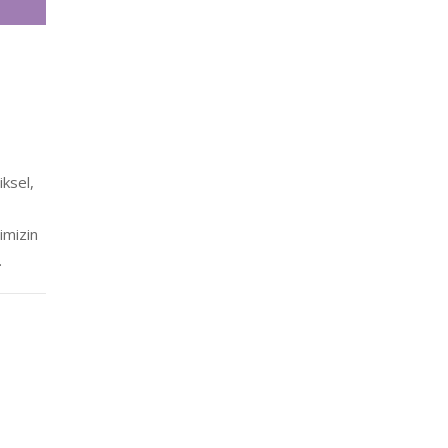
ksel,
imizin
.