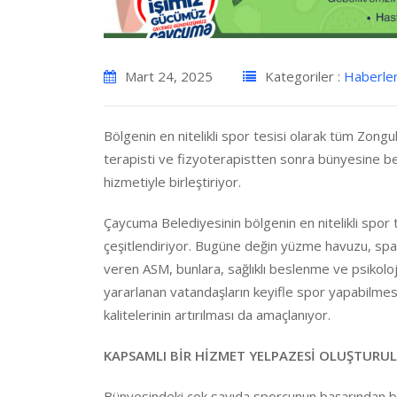
Mart 24, 2025
Kategoriler :
Haberle
Bölgenin en nitelikli spor tesisi olarak tüm Zo
terapisti ve fizyoterapistten sonra bünyesine b
hizmetiyle birleştiriyor.
Çaycuma Belediyesinin bölgenin en nitelikli spor
çeşitlendiriyor. Bugüne değin yüzme havuzu, spa, 
veren ASM, bunlara, sağlıklı beslenme ve psikoloj
yararlanan vatandaşların keyifle spor yapabilmesi
kalitelerinin artırılması da amaçlanıyor.
KAPSAMLI BİR HİZMET YELPAZESİ OLUŞTURU
Bünyesindeki çok sayıda sporcunun başarından baş