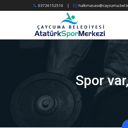
İçeriğe
03726152510
|
halkmasasi@caycuma.bel.t
Atla
Spor var,