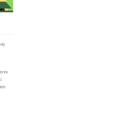
saj
rini
i
den