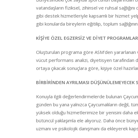
vatandaşların fiziksel, zihinsel ve ruhsal sağlığın
gibi destek hizmetleriyle kapsamlı bir hizmet ye
gibi konularda bireylerin eğitilip, toplum sağlığını
KİŞİYE ÖZEL EGZERSİZ VE DİYET PROGRAMLA
Oluşturulan programa göre ASM’den yararlanan vat
vücut performans analizi, diyetisyen tarafından
ortaya çıkacak sonuçlara göre, kişiye özel hazır
BİRBİRİNDEN AYRILMASI DÜŞÜNÜLEMEYECEK S
Konuyla ilgili değerlendirmelerde bulunan Çaycu
günden bu yana yalnızca Çaycumalıların değil, tü
yüksek olduğu hizmetlerimize bir yenisini daha ek
bütüncül yaklaşımla ele alıyoruz. Daha önce büny
uzmanı ve psikolojik danışmanı da ekleyerek kaps