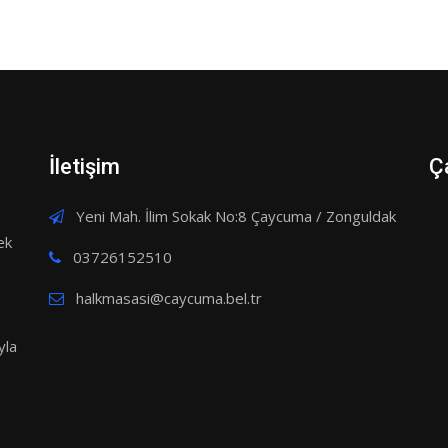
İletişim
Ç
Yeni Mah. İlim Sokak No:8 Çaycuma / Zonguldak
ek
03726152510
halkmasasi@caycuma.bel.tr
yla