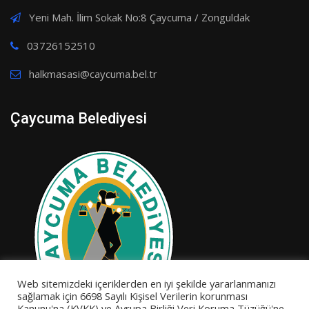
Yeni Mah. İlim Sokak No:8 Çaycuma / Zonguldak
03726152510
halkmasasi@caycuma.bel.tr
Çaycuma Belediyesi
Web sitemizdeki içeriklerden en iyi şekilde yararlanmanızı
sağlamak için 6698 Sayılı Kişisel Verilerin korunması
Kanunu'na (KVKK) ve Avrupa Birliği Veri Koruma Tüzüğü'ne