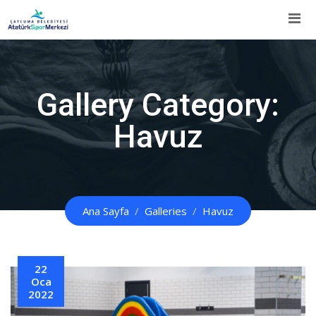
İçeriğe
Atla
Gallery Category:
Havuz
Ana Sayfa
Galleries
Havuz
22
Oca
2022