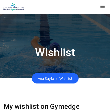
İçeriğe
Atla
Wishlist
Ana Sayfa
Wishlist
My wishlist on Gymedge