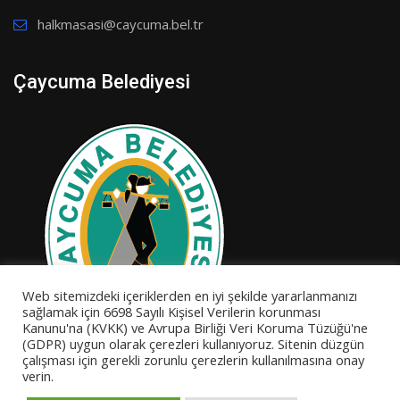
halkmasasi@caycuma.bel.tr
Çaycuma Belediyesi
Web sitemizdeki içeriklerden en iyi şekilde yararlanmanızı
sağlamak için 6698 Sayılı Kişisel Verilerin korunması
Kanunu'na (KVKK) ve Avrupa Birliği Veri Koruma Tüzüğü'ne
(GDPR) uygun olarak çerezleri kullanıyoruz. Sitenin düzgün
çalışması için gerekli zorunlu çerezlerin kullanılmasına onay
verin.