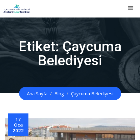
İçeriğe
Atla
Etiket:
Çaycuma
Belediyesi
Ana Sayfa
Blog
Çaycuma Belediyesi
17
Oca
2022