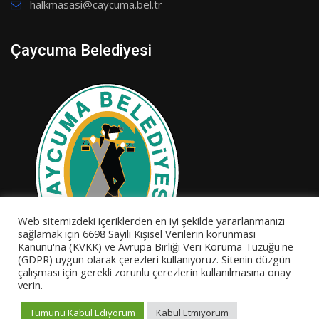
halkmasasi@caycuma.bel.tr
Çaycuma Belediyesi
Web sitemizdeki içeriklerden en iyi şekilde yararlanmanızı
sağlamak için 6698 Sayılı Kişisel Verilerin korunması
Kanunu'na (KVKK) ve Avrupa Birliği Veri Koruma Tüzüğü'ne
(GDPR) uygun olarak çerezleri kullanıyoruz. Sitenin düzgün
çalışması için gerekli zorunlu çerezlerin kullanılmasına onay
verin.
Tümünü Kabul Ediyorum
Kabul Etmiyorum