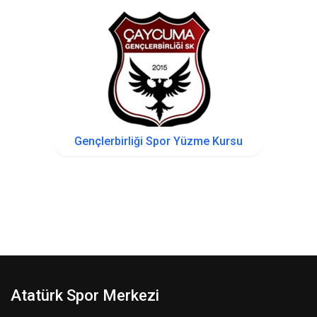
PAZ
16:00
SAL
16:00
SAL
17:15
SAL
18:30
ÇAR
16:00
PER
16:00
PER
17:15
PER
18:30
Gençlerbirliği Spor Yüzme Kursu
Atatürk Spor Merkezi