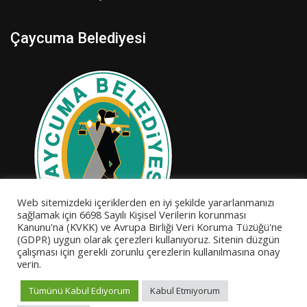
Çaycuma Belediyesi
Web sitemizdeki içeriklerden en iyi şekilde yararlanmanızı
sağlamak için 6698 Sayılı Kişisel Verilerin korunması
Kanunu'na (KVKK) ve Avrupa Birliği Veri Koruma Tüzüğü'ne
(GDPR) uygun olarak çerezleri kullanıyoruz. Sitenin düzgün
çalışması için gerekli zorunlu çerezlerin kullanılmasına onay
verin.
Tümünü Kabul Ediyorum
Kabul Etmiyorum
© Copyright Çaycuma Belediyesi - Atatürk Spor Merkezi.